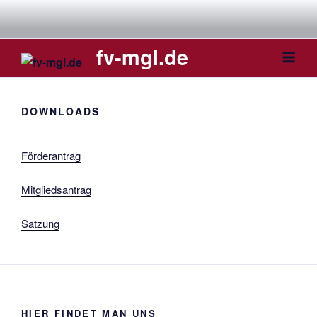
Weiter
zum
Inhalt
fv-mgl.de
DOWNLOADS
Förderantrag
Mitgliedsantrag
Satzung
HIER FINDET MAN UNS